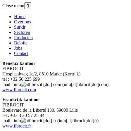
Overslaan
Close menu

en
naar
Home
de
Over ons
Hoofdnavigatie
inhoud
Surklr
gaan
Sectoren
Producten
Belofte
Jobs
Contact
Benelux kantoor
FIBROCIT
Hospitaalweg 1c/2, 8510 Marke (Kortrijk)
tel : +32 56 225 699
mail :
info
fibrocit
[dot]
com
(info[at]fibrocit[dot]com)
www.fibrocit.com
Frankrijk kantoor
FIBROCIT
Boulevard de la Liberté 130, 59000 Lille
tel : +33 3 20 57 25 44
mail :
info
fibrocit
[dot]
fr
(info[at]fibrocit[dot]fr)
www.fibrocit.fr