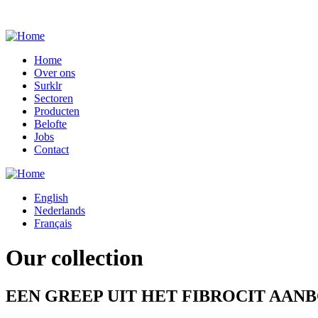
Home
Over ons
Main
Surklr
navigation
Sectoren
Producten
Belofte
Jobs
Contact
English
Nederlands
Français
Our collection
EEN GREEP UIT HET FIBROCIT AAN