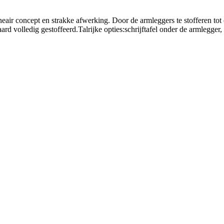
ineair concept en strakke afwerking. Door de armleggers te stofferen t
rd volledig gestoffeerd.Talrijke opties:schrijftafel onder de armlegge