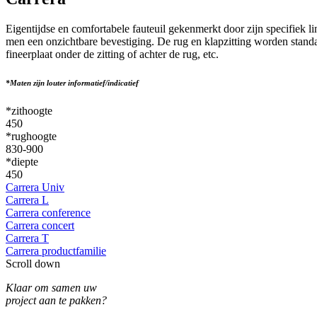
Eigentijdse en comfortabele fauteuil gekenmerkt door zijn specifiek l
men een onzichtbare bevestiging. De rug en klapzitting worden standaa
fineerplaat onder de zitting of achter de rug, etc.
*Maten zijn louter informatief/indicatief
*zithoogte
450
*rughoogte
830-900
*diepte
450
Carrera Univ
Carrera L
Carrera conference
Carrera concert
Carrera T
Carrera productfamilie
Scroll down
Klaar om samen uw
project aan te pakken?