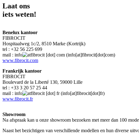
Laat ons
iets weten!
Benelux kantoor
FIBROCIT
Hospitaalweg 1c/2, 8510 Marke (Kortrijk)
tel : +32 56 225 699
mail :
info
fibrocit
[dot]
com
(info[at]fibrocit[dot]com)
www.fibrocit.com
Frankrijk kantoor
FIBROCIT
Boulevard de la Liberté 130, 59000 Lille
tel : +33 3 20 57 25 44
mail :
info
fibrocit
[dot]
fr
(info[at]fibrocit[dot]fr)
www.fibrocit.fr
Showroom
Na afspraak kan u onze showroom bezoeken met meer dan 100 model
Naast het bezichtigen van verschillende modellen en hun diverse uitvo